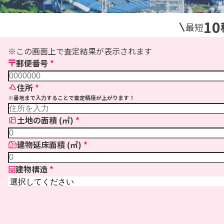
10
最短
※この画面上で査定結果が表示されます
郵便番号
*
住所
*
※
番地まで入力することで査定精度が上がります！
土地の面積 (㎡)
*
建物延床面積 (㎡)
*
建物構造
*