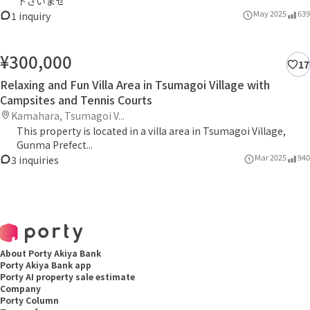
下さいませ
May 2025
639
1 inquiry
¥300,000
17
Relaxing and Fun Villa Area in Tsumagoi Village with
Campsites and Tennis Courts
Kamahara, Tsumagoi V...
This property is located in a villa area in Tsumagoi Village,
Gunma Prefect...
Mar 2025
940
3 inquiries
About Porty Akiya Bank
Porty Akiya Bank app
Porty AI property sale estimate
Company
Porty Column