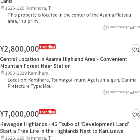
Land
1626-120 Kamihara, T...
This property is located in the center of the Asama Plateau
area, in a prim...
5 months ago
613
¥2,800,000
Trending
2
Central Location in Asama Highland Area - Convenient
Mountain Forest Near Station
1053-1829 Kamihara, ...
Location: Kamihara, Tsumagoi-mura, Agatsuma-gun, Gunma
Prefecture Type: Mou...
5 months ago
447
¥7,000,000
Trending
6
Kawagoe Highlands - 46 Tsubo of 'Development Land'.
Start a Free Life in the Highlands Next to Karuizawa
1626-120 Kamihara, T...