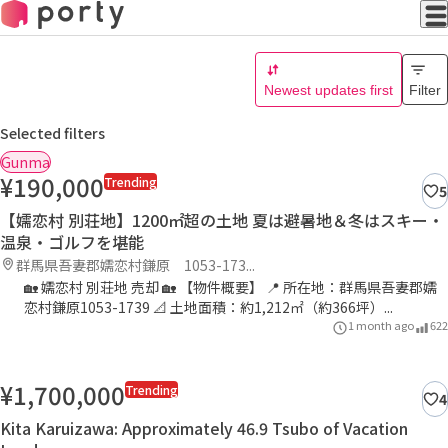
Newest updates first
Filter
Selected filters
Gunma
¥190,000
Trending
5
【嬬恋村 別荘地】1200㎡超の土地 夏は避暑地＆冬はスキー・
温泉・ゴルフを堪能
群馬県吾妻郡嬬恋村鎌原 1053-173...
🏡 嬬恋村 別荘地 売却 🏡 【物件概要】 📍 所在地：群馬県吾妻郡嬬
恋村鎌原1053-1739 📐 土地面積：約1,212㎡（約366坪）...
1 month ago
622
¥1,700,000
Trending
4
Kita Karuizawa: Approximately 46.9 Tsubo of Vacation