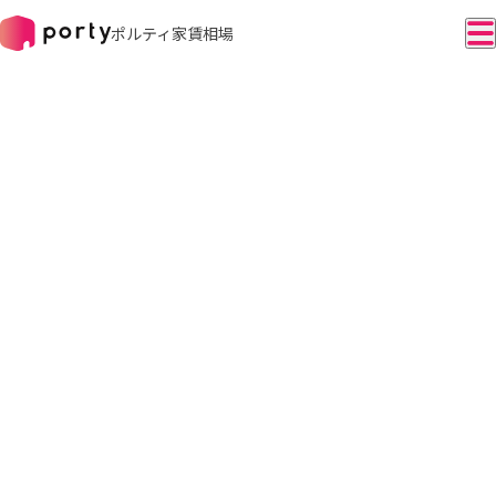
ポルティ家賃相場
トップ
高知県
沿線を選択
JR
ＪＲ土讃線
土佐くろしお鉄道
土佐くろしお鉄道阿佐線
とさでん交通
とさでん交通後免線
とさでん交通伊野線